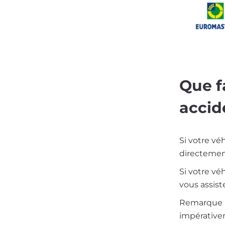
Imag
Que f
accid
Si votre vé
directement
Si votre vé
vous assis
Remarque :
impérativem