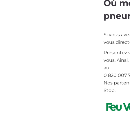
Où me
pneu
Si vous ave
vous direc
Présentez v
vous. Ainsi
au
0 820 007 7
Nos partena
Stop.
Imag