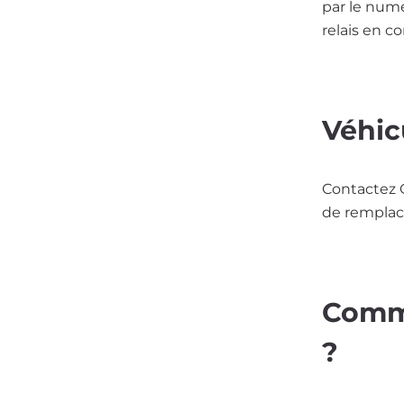
par le num
relais en c
Véhic
Contactez O
de rempla
Comme
?