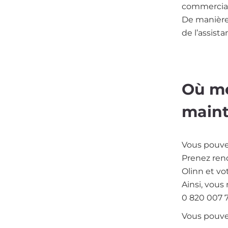
commercial
De manière
de l’assista
Où me
maint
Vous pouve
Prenez ren
Olinn et vo
Ainsi, vous
0 820 007 7
Vous pouvez