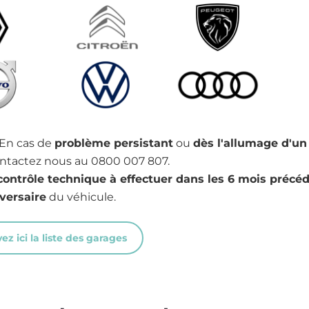
e
Image
Image
e
Image
Image
 En cas de
problème persistant
ou
dès l'allumage d'un
ontactez nous au 0800 007 807.
contrôle technique à effectuer dans les 6 mois précéd
versaire
du véhicule.
ez ici la liste des garages