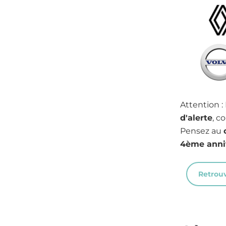
Imag
Imag
Attention :
d'alerte
, c
Pensez au
4ème anni
Retrouv