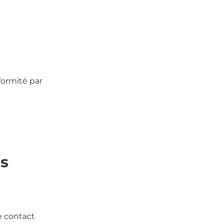
formité par
ns
e contact