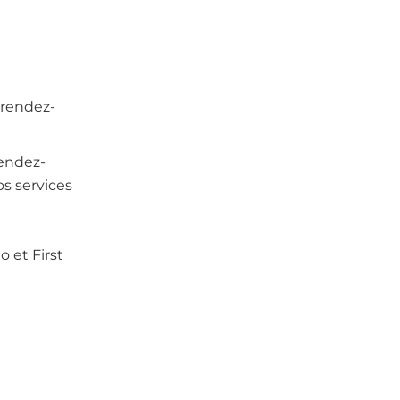
 rendez-
rendez-
os services
o et First