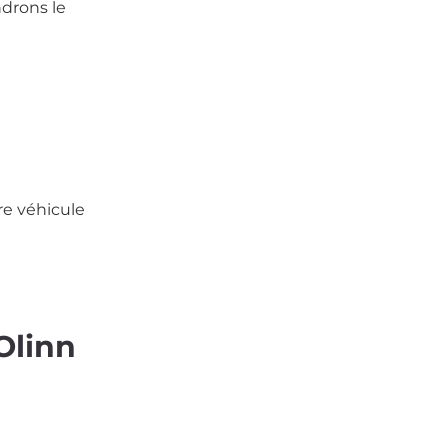
drons le
re véhicule
Olinn