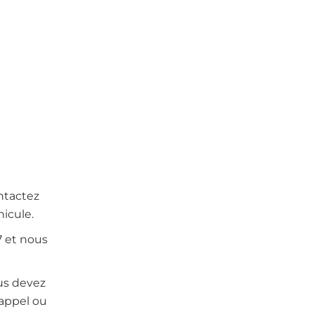
ontactez
icule.
7 et nous
us devez
’appel ou