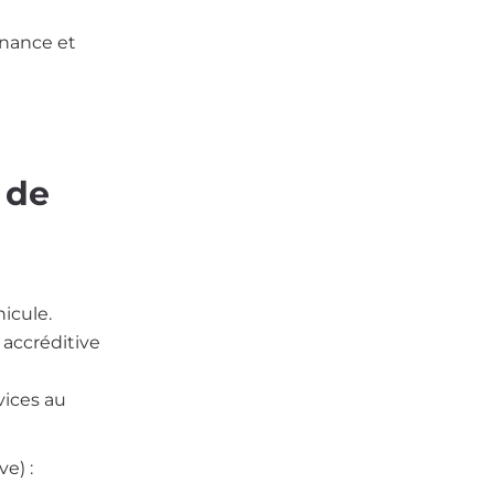
enance et
 de
icule.
accréditive
vices au
e) :