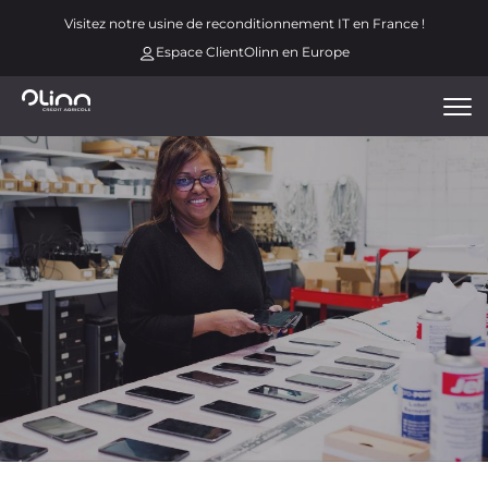
Aller
Menu
Visitez notre usine de reconditionnement IT en France !
au
espace
Espace Client
Olinn en Europe
contenu
principal
Tog
nav
Image