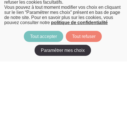
refuser les cookies facultatifs.
Vous pouvez à tout moment modifier vos choix en cliquant
sur le lien “Paramétrer mes choix” présent en bas de page
de notre site. Pour en savoir plus sur les cookies, vous
pouvez consulter notre
politique de confidentialité
Tout accepter
Tout refuser
Paramétrer mes choix
Suivez nous sur
NOUS 
REJOINDRE
:
Menu
Vos enjeux RSE
principal
RSE & IT
RSE & Mobilité
Business
RSE & Finance durable
RSE & Santé