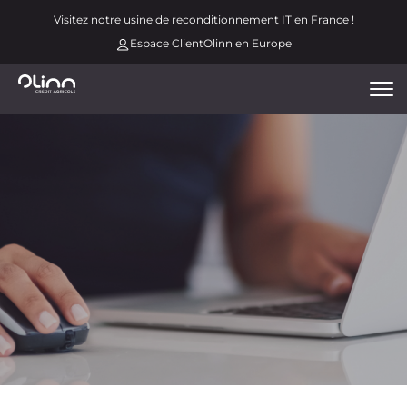
Aller
Menu
Visitez notre usine de reconditionnement IT en France !
au
espace
Espace Client
Olinn en Europe
contenu
principal
Tog
nav
Image