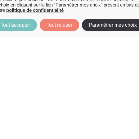
oix en cliquant sur le lien “Paramétrer mes choix” présent en bas de
tre
politique de confidentialité
Image
Tout accepter
Tout refuser
Paramétrer mes choix
SMARTPHONE
S