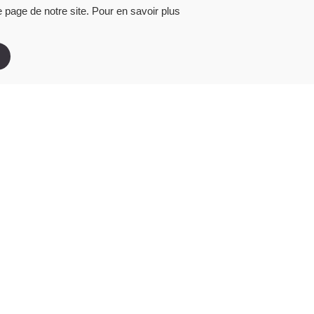
 page de notre site. Pour en savoir plus
Image
AUTOMOBILE
uivez nous sur :
NOUS REJOINDRE