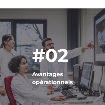
Image
#02
Avantages
opérationnels