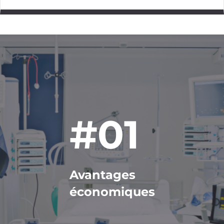
Image
#01
Avantages
économiques