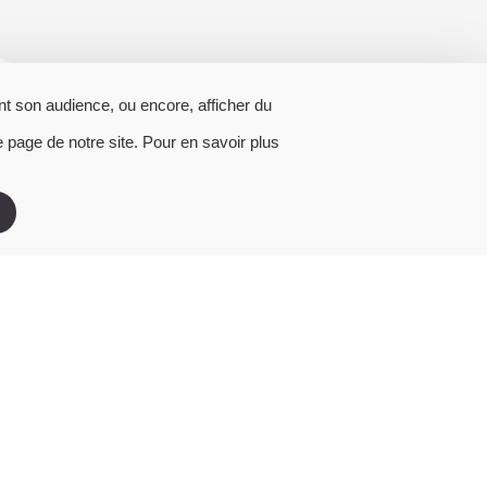
t son audience, ou encore, afficher du
 page de notre site. Pour en savoir plus
Image
OLINN PROGRESSE VERS
L’EXCELLENCE RSE : +10 POINTS
SUR ECOVADIS !