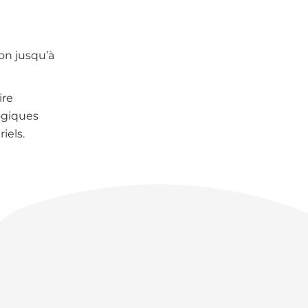
on jusqu’à
ire
ogiques
iels.