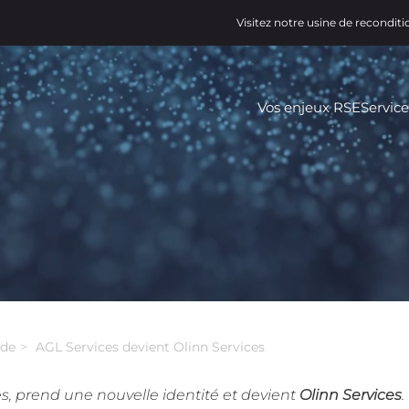
Visitez notre usine de recondit
Menu
Vos enjeux RSE
Service
principal
(Business)
de
AGL Services devient Olinn Services
s, prend une nouvelle identité et devient
Olinn Services
.