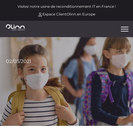
Aller
Menu
Visitez notre usine de reconditionnement IT en France !
au
espace
Espace Client
Olinn en Europe
contenu
principal
Tog
nav
Image
02/03/2021